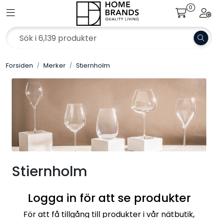
Skip to main content
0
Toggle navigation
Togg
Merker
Forsiden
Merker
Stiernholm
Aktuelt
Om Home Brands
Katalog
Bærekraft
Stiernholm
Jobb hos oss
Logga in för att se produkter
För att få tillgång till produkter i vår nätbutik,