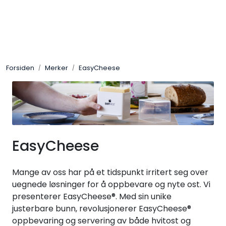
Skip to main content
Merker
Forsiden
Merker
EasyCheese
Aktuelt
Om oss
Katalog
EasyCheese
Bærekraft
Mange av oss har på et tidspunkt irritert seg over
Jobb hos oss
uegnede løsninger for å oppbevare og nyte ost. Vi
presenterer EasyCheese®. Med sin unike
justerbare bunn, revolusjonerer EasyCheese®
oppbevaring og servering av både hvitost og