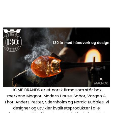
Skip to main content
Merker
Aktuelt
Om oss
Katalog
Bærekraft
HOME BRANDS er et norsk firma som står bak
Jobb hos oss
merkene Magnor, Modern House, Sabor, Vargen &
Thor, Anders Petter, Stiernholm og Nordic Bubbles. Vi
designer og utvikler kvalitetsprodukter i alle