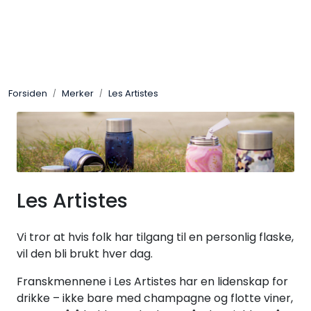
Skip to main content
Merker
Forsiden
Merker
Les Artistes
Aktuelt
Om oss
Katalog
Les Artistes
Bærekraft
Vi tror at hvis folk har tilgang til en personlig flaske,
Jobb hos oss
vil den bli brukt hver dag.
Franskmennene i Les Artistes har en lidenskap for
drikke – ikke bare med champagne og flotte viner,