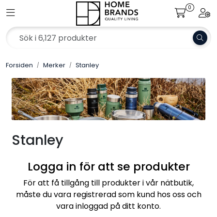
Skip to main content
0
Toggle navigation
Togg
Merker
Forsiden
Merker
Stanley
Aktuelt
Om Home Brands
Katalog
Stanley
Bærekraft
Logga in för att se produkter
Jobb hos oss
För att få tillgång till produkter i vår nätbutik,
måste du vara registrerad som kund hos oss och
vara inloggad på ditt konto.