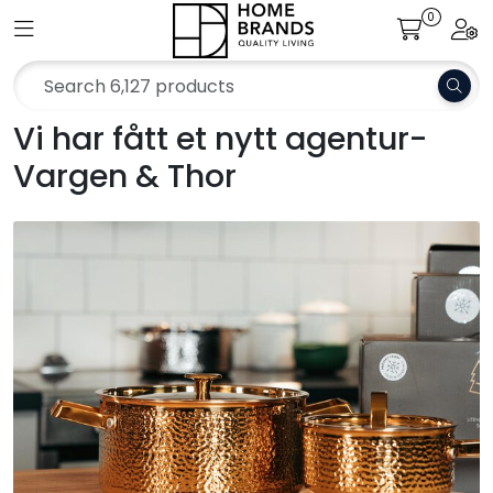
Skip to main content
0
Toggle navigation
Togg
Merker
Vi har fått et nytt agentur-
Aktuelt
Vargen & Thor
Om oss
Katalog
Bærekraft
Jobb hos oss